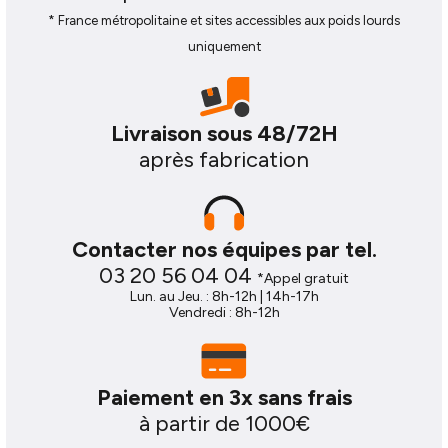
Rouleau de chargement intégré
* France métropolitaine et sites accessibles aux poids lourds
uniquement
Un rouleau en acier galvanisé (⌀ 40 mm, longueur
550 mm) est inclus de série avec la galerie pour
Citroën Jumper L4H2, monté d’usine sur la dernière
traverse usinée pour faciliter la manutention.
Livraison sous 48/72H
après fabrication
Options et accessoires disponibles
Échelle plate à fixer sur la porte arrière
Échelle coulissante sous galerie
Contacter nos équipes par tel.
03 20 56 04 04
Kit de fixation complet, notice et
*Appel gratuit
Lun. au Jeu. : 8h-12h | 14h-17h
support technique
Vendredi : 8h-12h
Chaque galerie pour Citroën Jumper L4H2 est livrée
avec :
Paiement en 3x sans frais
à partir de 1000€
Un kit de fixation complet
Une notice de montage