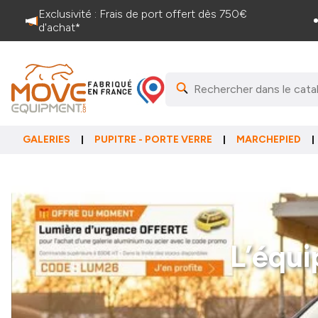
Exclusivité : Frais de port offert dès 750€
d'achat*
GALERIES
PUPITRE - PORTE VERRE
MARCHEPIED
L’équi