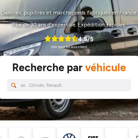
Galeries, pupitres et marchepieds fabriqués en France.
Plus de 30 ans d'expertise. Expédition rapides.
4.5/5
Voir tous les avis client
Recherche par
véhicule