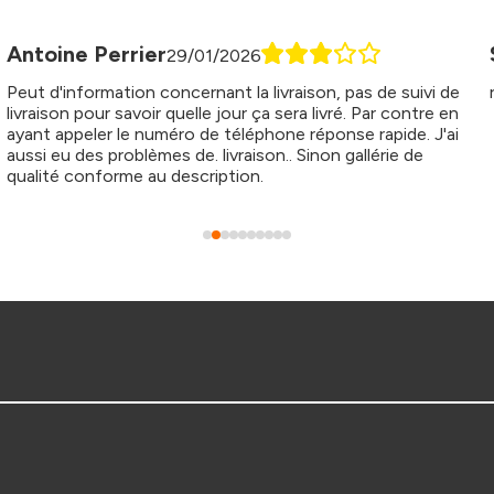
Sebastien Boué
23/12/2025
rien adire