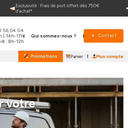
Exclusivité : Frais de port offert dès 750€
d'achat*
0 56 04 04
Contact
Qui sommes-nous ?
2h | 14h-17h
di : 8h-12h
Promotions
Panier
Mon compte
r votre