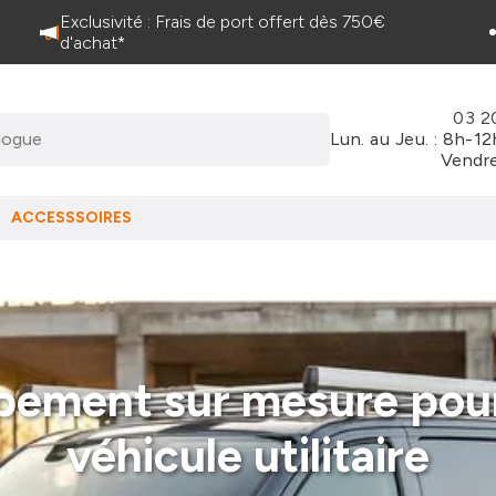
Exclusivité : Frais de port offert dès 750€
d'achat*
03 2
Lun. au Jeu. : 8h-1
Vendre
ACCESSSOIRES
pement sur mesure pou
véhicule utilitaire