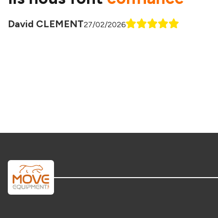
Antoine Perrier
29/01/2026
Peut d'information concernant la livraison, pas de suivi de
livraison pour savoir quelle jour ça sera livré. Par contre en
ayant appeler le numéro de téléphone réponse rapide. J'ai
aussi eu des problèmes de. livraison.. Sinon gallérie de
qualité conforme au description.