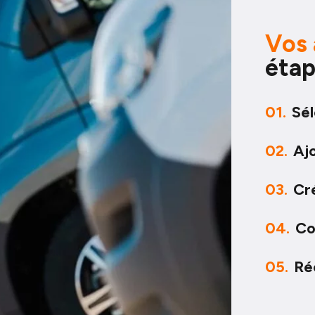
Vos 
éta
01.
Sél
02.
Ajo
03.
Cr
04.
Co
05.
Ré