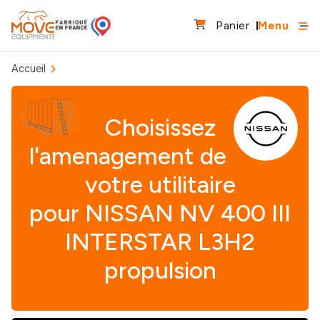
Panier
Menu
Accueil
Choisissez
l'amenagement de
votre utilitaire
pour NISSAN NV 400 III
INTERSTAR L3H2
propulsion