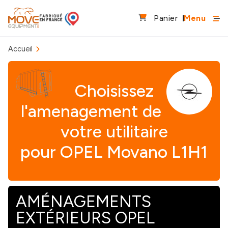
Panier
Menu
Accueil
Choisissez
l'amenagement de
votre utilitaire
pour OPEL Movano L1H1
AMÉNAGEMENTS
EXTÉRIEURS OPEL