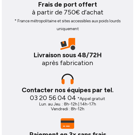
protéger la carrosserie et la ferrure lors des
Frais de port offert
Volume
Empattement
manœuvres.
à partir de 750€ d’achat
15
04.03
* France métropolitaine et sites accessibles aux poids lourds
Pose rapide, sans modification du
uniquement
véhicule
La pose est
simple et propre
: le marchepied se
fixe directement sur les points prévus par Opel et
Livraison sous 48/72H
sur la
ferrure d’attelage
. Compatibilité parfaite
après fabrication
avec Marchepied arrière fixe de ferrure d'attelage
1215X165 OPEL Movano L4H2.
Fabrication robuste, pensée pour
Contacter nos équipes par tel.
Longueur
Hauteur
durer
03 20 56 04 04
*Appel gratuit
l4
h2
Lun. au Jeu. : 8h-12h | 14h-17h
Vendredi : 8h-12h
Conçu en
acier galvanisé ou en aluminium
, le
marchepied résiste aux conditions exigeantes et à
une utilisation intensive. Sa conception garantit une
durabilité optimale
et un entretien minimal.
Paiement en 3x sans frais