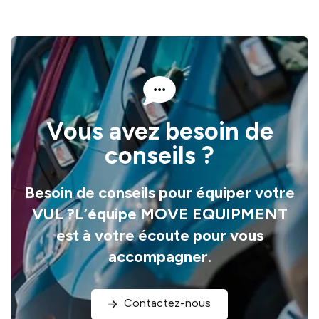
Vous profitez d’une
livraison rapide
, d’un
paiement
sécurisé
et du
support de notre équipe
technique
pour vous guider du choix à l’installation.
Vous avez besoin de
conseils ?
Besoin de conseils pour équiper votre
VUL ?L’équipe MOVE EQUIPMENT
est à votre écoute pour vous
accompagner.
Contactez-nous