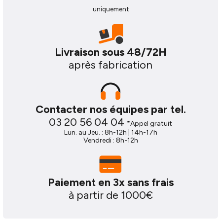
uniquement
Pose rapide, sans modification du
véhicule
Livraison sous 48/72H
La pose est
simple et propre
: le marchepied se
fixe directement sur les points prévus par Opel et
après fabrication
sur la
ferrure d’attelage
. Compatibilité parfaite
avec Marchepied arrière fixe de ferrure d'attelage
680X165 GAUCHE OPEL Movano III L4H2.
Contacter nos équipes par tel.
Longueur
Hauteur
Fabrication robuste, pensée pour
03 20 56 04 04
*Appel gratuit
l4
h2
durer
Lun. au Jeu. : 8h-12h | 14h-17h
Vendredi : 8h-12h
Conçu en
acier galvanisé ou en aluminium
, le
marchepied résiste aux conditions exigeantes et à
une utilisation intensive. Sa conception garantit une
Paiement en 3x sans frais
durabilité optimale
et un entretien minimal.
à partir de 1000€
Accompagnement Move Equipment