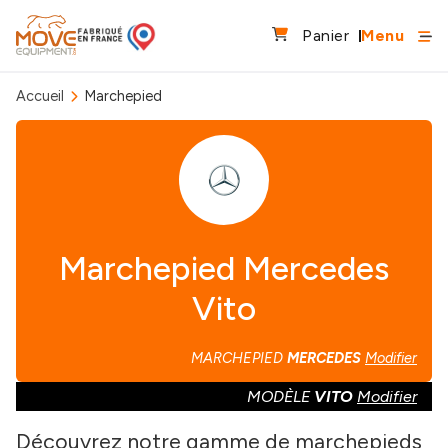
Panier
Menu
Accueil
Marchepied
Marchepied Mercedes
Vito
MARCHEPIED
MERCEDES
Modifier
MODÈLE
VITO
Modifier
Découvrez notre gamme de marchepieds