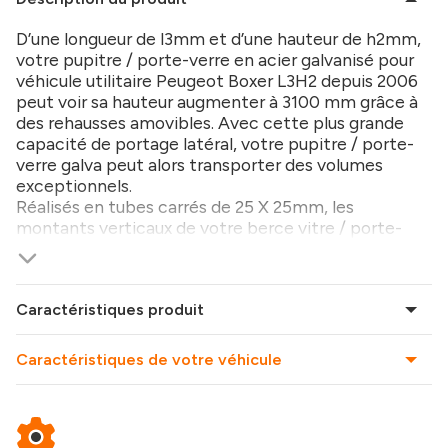
D’une longueur de l3mm et d’une hauteur de h2mm,
votre pupitre / porte-verre en acier galvanisé pour
véhicule utilitaire Peugeot Boxer L3H2 depuis 2006
peut voir sa hauteur augmenter à 3100 mm grâce à
des rehausses amovibles. Avec cette plus grande
capacité de portage latéral, votre pupitre / porte-
verre galva peut alors transporter des volumes
exceptionnels.
Réalisés en tubes carrés de 25 X 25mm, les
montants verticaux de votre berce vitre / porte-
verre galva pour véhicule utilitaire Peugeot Boxer
L3H2 depuis 2006 sont espacés en moyenne de 500
mm. Pour protéger vos produits, des caoutchoucs
Caractéristiques produit
sertis ont été spécialement développés et
recouvrent les tubes. Le trottoir rabattable (base de
portage) d’une largeur de 200 mm se replie dans le
Caractéristiques de votre véhicule
pupitre. Il ne crée aucune surépaisseur dans le bas du
pupitre. Le trottoir rabattable étant muni de patins
d’appui caoutchoutés espacés de 500 mm, les
petits volumes peuvent également être