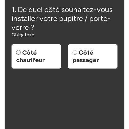
1.
De quel côté souhaitez-vous
2.
installer votre pupitre / porte-
so
Volume
Empattement
verre ?
ve
17
04.03
Obligatoire
Côté
Côté
l
chauffeur
passager
p
(
l
c
Longueur
Hauteur
l4
h3