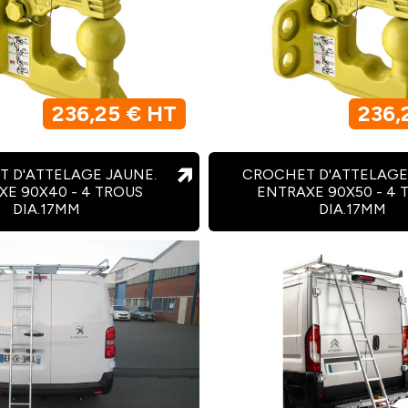
236,25 € HT
236,
 D'ATTELAGE JAUNE.
CROCHET D'ATTELAGE
XE 90X40 - 4 TROUS
ENTRAXE 90X50 - 4 
DIA.17MM
DIA.17MM