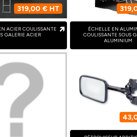
319,00 € HT
319,
EN ACIER COULISSANTE
ÉCHELLE EN ALUMI
S GALERIE ACIER
COULISSANTE SOUS G
ALUMINIUM
43,