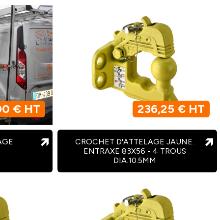
00 € HT
236,25 € HT
AGE
CROCHET D'ATTELAGE JAUNE.
ENTRAXE 83X56 - 4 TROUS
DIA.10.5MM