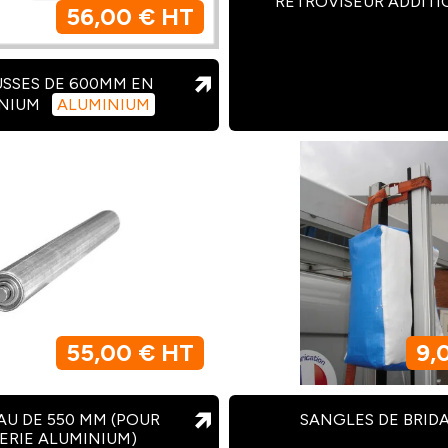
RÉTROVISEUR ADDIT
56,00 € HT
SSES DE 600MM EN
INIUM
ALUMINIUM
55,00 € HT
9,
U DE 550 MM (POUR
SANGLES DE BRID
ERIE ALUMINIUM)