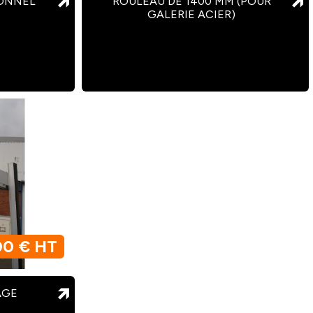
IONNEL
ROULEAU DE 1400 MM (POUR
GALERIE ACIER)
00 € HT
AGE