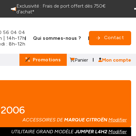
Exclusivité : Frais de port offert dès 750€
d'achat*
0 56 04 04
Contact
Qui sommes-nous ?
2h | 14h-17h
di : 8h-12h
Promotions
Panier
Mon compte
 2006
ACCESSOIRES DE
MARQUE CITROËN
Modifier
UTILITAIRE GRAND MODÈLE
JUMPER L4H2
Modifier