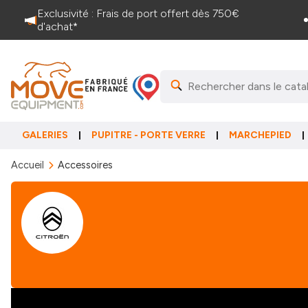
Exclusivité : Frais de port offert dès 750€
d'achat*
GALERIES
PUPITRE - PORTE VERRE
MARCHEPIED
Accueil
Accessoires