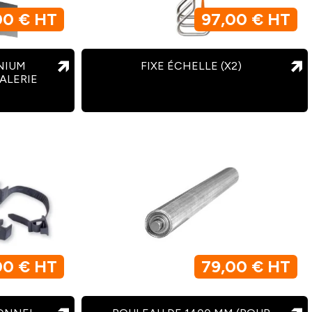
00 € HT
97,00 € HT
NIUM
FIXE ÉCHELLE (X2)
ALERIE
00 € HT
79,00 € HT