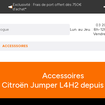
Exclusivité : Frais de port offert dès 750€
d'achat*
03 2
Lun. au Jeu. : 8h-1
Vendre
ACCESSSOIRES
Accessoires
Citroën Jumper L4H2 depuis