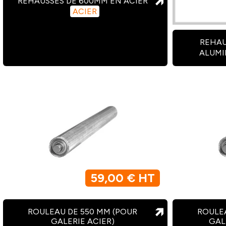
REHAUSSES DE 600MM EN ACIER
ACIER
REHAU
ALUM
59,00 € HT
ROULEAU DE 550 MM (POUR
ROULEA
GALERIE ACIER)
GAL