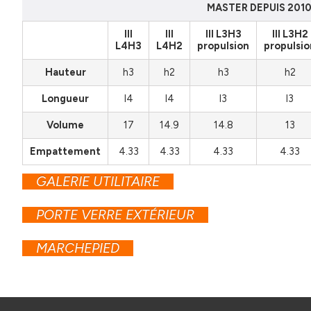
MASTER DEPUIS 201
III
III
III L3H3
III L3H2
L4H3
L4H2
propulsion
propulsio
Hauteur
h3
h2
h3
h2
Longueur
l4
l4
l3
l3
Volume
17
14.9
14.8
13
Empattement
4.33
4.33
4.33
4.33
GALERIE UTILITAIRE
PORTE VERRE EXTÉRIEUR
MARCHEPIED