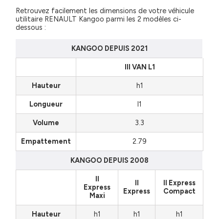
Retrouvez facilement les dimensions de votre véhicule
utilitaire RENAULT Kangoo parmi les 2 modèles ci-
dessous :
KANGOO DEPUIS 2021
III VAN L1
Hauteur
h1
Longueur
l1
Volume
3.3
Empattement
2.79
KANGOO DEPUIS 2008
II
II
II Express
Express
Express
Compact
Maxi
Hauteur
h1
h1
h1