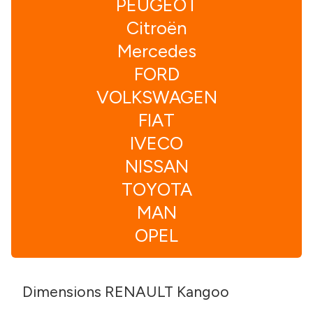
PEUGEOT
Citroën
Mercedes
FORD
VOLKSWAGEN
FIAT
IVECO
NISSAN
TOYOTA
MAN
OPEL
Dimensions RENAULT Kangoo