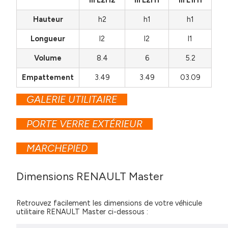
III L2H2
III L2H1
III L1H1
Hauteur
h2
h1
h1
Longueur
l2
l2
l1
Volume
8.4
6
5.2
Empattement
3.49
3.49
03.09
GALERIE UTILITAIRE
PORTE VERRE EXTÉRIEUR
MARCHEPIED
Dimensions RENAULT Master
Retrouvez facilement les dimensions de votre véhicule
utilitaire RENAULT Master ci-dessous :