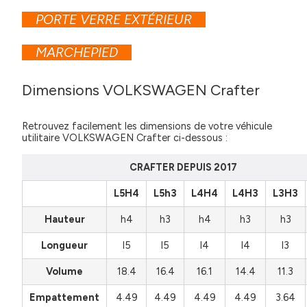
PORTE VERRE EXTÉRIEUR
MARCHEPIED
Dimensions VOLKSWAGEN Crafter
Retrouvez facilement les dimensions de votre véhicule
utilitaire VOLKSWAGEN Crafter ci-dessous :
CRAFTER DEPUIS 2017
L5H4
L5h3
L4H4
L4H3
L3H3
Hauteur
h4
h3
h4
h3
h3
Longueur
l5
l5
l4
l4
l3
Volume
18.4
16.4
16.1
14.4
11.3
Empattement
4.49
4.49
4.49
4.49
3.64